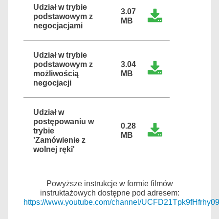
Udział w trybie
3.07
podstawowym z
MB
negocjacjami
Udział w trybie
podstawowym z
3.04
możliwością
MB
negocjacji
Udział w
postępowaniu w
0.28
trybie
MB
'Zamówienie z
wolnej ręki'
Powyższe instrukcje w formie filmów
instruktażowych dostępne pod adresem:
https://www.youtube.com/channel/UCFD21Tpk9fHfrhy