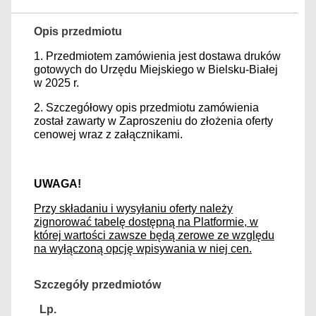
Opis przedmiotu
1. Przedmiotem zamówienia jest dostawa druków
gotowych do Urzędu Miejskiego w Bielsku-Białej
w 2025 r.
2. Szczegółowy opis przedmiotu zamówienia
został zawarty w Zaproszeniu do złożenia oferty
cenowej wraz z załącznikami.
UWAGA!
Przy składaniu i wysyłaniu oferty należy
zignorować tabelę dostępną na Platformie, w
której wartości zawsze będą zerowe ze względu
na wyłączoną opcję wpisywania w niej cen.
Szczegóły przedmiotów