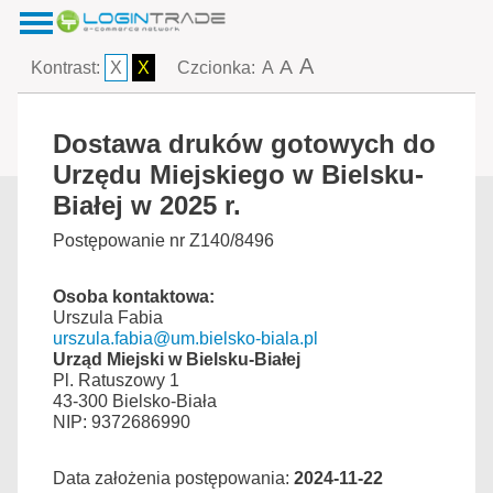
A
A
Kontrast:
X
X
Czcionka:
A
Dostawa druków gotowych do
Urzędu Miejskiego w Bielsku-
Białej w 2025 r.
Postępowanie nr Z140/8496
Osoba kontaktowa:
Urszula Fabia
urszula.fabia@um.bielsko-biala.pl
Urząd Miejski w Bielsku-Białej
Pl. Ratuszowy 1
43-300 Bielsko-Biała
NIP: 9372686990
Data założenia postępowania:
2024-11-22