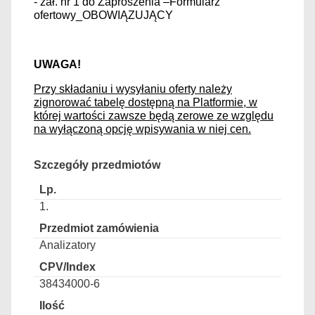
- zał. nr 1 do Zaproszenia –Formularz
ofertowy_OBOWIĄZUJĄCY
UWAGA!
Przy składaniu i wysyłaniu oferty należy
zignorować tabelę dostępną na Platformie, w
której wartości zawsze będą zerowe ze względu
na wyłączoną opcję wpisywania w niej cen.
Szczegóły przedmiotów
1.
Analizatory
38434000-6