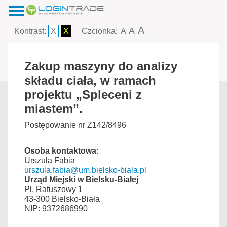
A
A
Kontrast:
X
X
Czcionka:
A
Zakup maszyny do analizy
składu ciała, w ramach
projektu „Spleceni z
miastem”.
Postępowanie nr Z142/8496
Osoba kontaktowa:
Urszula Fabia
urszula.fabia@um.bielsko-biala.pl
Urząd Miejski w Bielsku-Białej
Pl. Ratuszowy 1
43-300 Bielsko-Biała
NIP: 9372686990