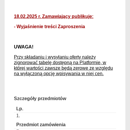
18.02.2025 r. Zamawiający publikuje:
- Wyjaśnienie treści Zaproszenia
UWAGA!
Przy składaniu i wysyłaniu oferty należy
zignorować tabelę dostępną na Platformie, w
której wartości zawsze będą zerowe ze względu
na wyłączoną opcję wpisywania w niej cen.
Szczegóły przedmiotów
1.