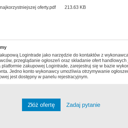
jkorzystniejszej oferty.pdf
213.63 KB
rmy
zakupową Logintrade jako narzędzie do kontaktów z wykonawca
wców, przeglądanie ogłoszeń oraz składanie ofert handlowych j
a platformie zakupowej Logintrade, zarejestruj się w bazie wy
konta. Jedno konto wykonawcy umożliwia otrzymywanie ogłosze
wej jest dostępny w panelu rejestracyjnym.
Złóż ofertę
Zadaj pytanie