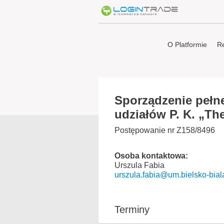
O Platformie
Re
Sporządzenie pełn
udziałów P. K. „The
Postępowanie nr Z158/8496
Osoba kontaktowa:
Urszula Fabia
urszula.fabia@um.bielsko-bial
Terminy