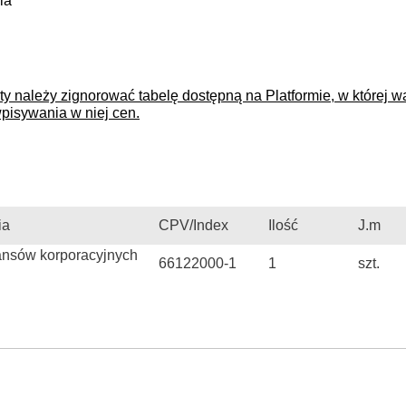
ia
rty należy zignorować tabelę dostępną na Platformie, w której
pisywania w niej cen.
ia
CPV/Index
Ilość
J.m
nansów korporacyjnych
66122000-1
1
szt.