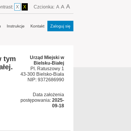
A
A
ntrast:
X
X
Czcionka:
A
n
Instrukcje
Kontakt
Zaloguj się
w tym
Urząd Miejski w
Bielsku-Białej
łej.
Pl. Ratuszowy 1
43-300 Bielsko-Biała
NIP: 9372686990
Data założenia
postępowania:
2025-
09-18