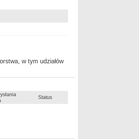
orstwa, w tym udziałów
ysłania
Status
a