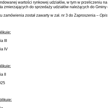
dowanej wartości rynkowej udziałów, w tym w przeliczeniu na j
ta zmierzających do sprzedaży udziałów należących do Gminy (M
u zamówienia został zawarty w zał. nr 3 do Zaproszenia –
Opis
likuje:
a III
ia IV
likuje:
a II
025
likuje: