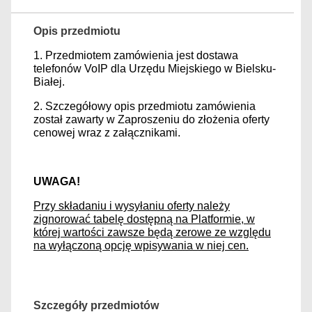
Opis przedmiotu
1. Przedmiotem zamówienia jest dostawa
telefonów VoIP dla Urzędu Miejskiego w Bielsku-
Białej.
2. Szczegółowy opis przedmiotu zamówienia
został zawarty w Zaproszeniu do złożenia oferty
cenowej wraz z załącznikami.
UWAGA!
Przy składaniu i wysyłaniu oferty należy
zignorować tabelę dostępną na Platformie, w
której wartości zawsze będą zerowe ze względu
na wyłączoną opcję wpisywania w niej cen.
Szczegóły przedmiotów