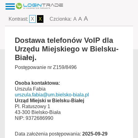
A
A
Kontrast:
X
X
Czcionka:
A
Dostawa telefonów VoIP dla
Urzędu Miejskiego w Bielsku-
Białej.
Postępowanie nr Z159/8496
Osoba kontaktowa:
Urszula Fabia
urszula.fabia@um.bielsko-biala.pl
Urząd Miejski w Bielsku-Białej
Pl. Ratuszowy 1
43-300 Bielsko-Biała
NIP: 9372686990
Data założenia postępowania:
2025-09-29