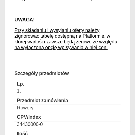
UWAGA!
Przy składaniu i wysyłaniu oferty należy
zignorować tabelę dostępną na Platformie, w
której wartości zawsze będą zerowe ze względu
na wyłączoną opcję wpisywania w niej cen.
Szczegóły przedmiotów
1.
Rowery
34430000-0