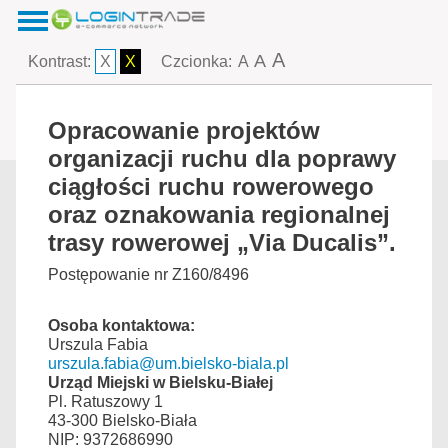
A
A
Kontrast:
X
X
Czcionka:
A
Opracowanie projektów
organizacji ruchu dla poprawy
ciągłości ruchu rowerowego
oraz oznakowania regionalnej
trasy rowerowej „Via Ducalis”.
Postępowanie nr Z160/8496
Osoba kontaktowa:
Urszula Fabia
urszula.fabia@um.bielsko-biala.pl
Urząd Miejski w Bielsku-Białej
Pl. Ratuszowy 1
43-300 Bielsko-Biała
NIP: 9372686990