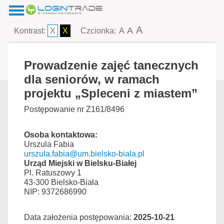
A
A
Kontrast:
X
X
Czcionka:
A
Prowadzenie zajęć tanecznych
dla seniorów, w ramach
projektu „Spleceni z miastem”
Postępowanie nr Z161/8496
Osoba kontaktowa:
Urszula Fabia
urszula.fabia@um.bielsko-biala.pl
Urząd Miejski w Bielsku-Białej
Pl. Ratuszowy 1
43-300 Bielsko-Biała
NIP: 9372686990
Data założenia postępowania:
2025-10-21