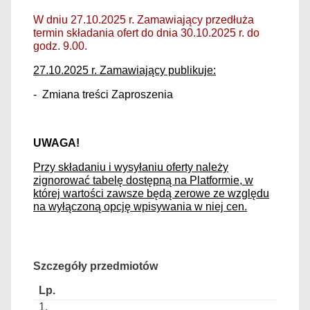
W dniu 27.10.2025 r. Zamawiający przedłuża
termin składania ofert do dnia 30.10.2025 r. do
godz. 9.00.
27.10.2025 r. Zamawiający publikuje:
- Zmiana treści Zaproszenia
UWAGA!
Przy składaniu i wysyłaniu oferty należy
zignorować tabelę dostępną na Platformie, w
której wartości zawsze będą zerowe ze względu
na wyłączoną opcję wpisywania w niej cen.
Szczegóły przedmiotów
1.