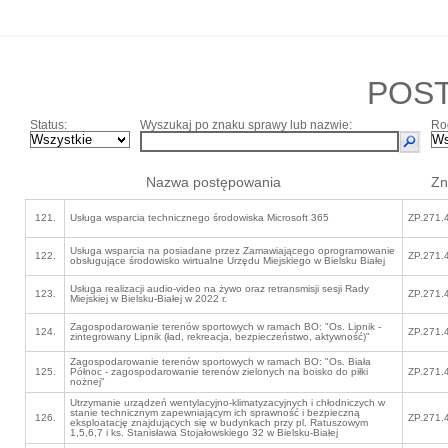
POS
Status:
Wyszukaj po znaku sprawy lub nazwie:
Ro
Nazwa postępowania
Zn
121.
Usługa wsparcia technicznego środowiska Microsoft 365
ZP.271.
Usługa wsparcia na posiadane przez Zamawiającego oprogramowanie
122.
ZP.271.
obsługujące środowisko wirtualne Urzędu Miejskiego w Bielsku Białej
Usługa realizacji audio-video na żywo oraz retransmisji sesji Rady
123.
ZP.271.
Miejskiej w Bielsku-Białej w 2022 r.
Zagospodarowanie terenów sportowych w ramach BO: "Os. Lipnik -
124.
ZP.271.
zintegrowany Lipnik (ład, rekreacja, bezpieczeństwo, aktywność)"
Zagospodarowanie terenów sportowych w ramach BO: "Os. Biała
125.
Północ - zagospodarowanie terenów zielonych na boisko do piłki
ZP.271.
nożnej"
Utrzymanie urządzeń wentylacyjno-klimatyzacyjnych i chłodniczych w
stanie technicznym zapewniającym ich sprawność i bezpieczną
126.
ZP.271.
eksploatację znajdujących się w budynkach przy pl. Ratuszowym
1,5,6,7 i ks. Stanisława Stojałowskiego 32 w Bielsku-Białej