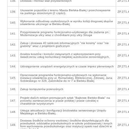
138.
Dostawa i montaż wiat przystankowych
ZP.271.
Usuwanie pojazdów z terenu Miasta Bielska-Białej i przechowywanie
139.
ZP.271.
na parkingu strzeżonym (2 części).
Wykonanie odbudowy uszkodzonych w wyniku kolizji drogowej słupów
140.
ZP.271.
oświetlenia ulicznego w Bielsku-Białej
Przygotowanie programu funkcjonalno-użytkowego dla zadania pn.:
141.
ZP.271.
Modernizacja ulicy wraz z chodnikami przy ulicy Struga
Zakup i dostawa 40 tabliczek informacyjnych "nie kosimy" oraz "nie
142.
ZP.271.
grabimy" wraz z projektem graficznym
Analiza kosztów i korzyści związanych z wykorzystaniem przy
143.
ZP.271.
świadczeniu usług komunikacji miejskiej autobusów zeroemisyjnych.
144.
Udostępnienie urządzeń energetycznych w czasie imprez plenerowych
ZP.271.
Opracowanie programów funkcjonalno-użytkowych na wykonanie
145.
instalacji oświetlenia przy ul. Romańskiej, Bibliotecznej, Zdrowej, Jana
ZP.271.
Sobiieskiego nr 328, Zalotników do nr 7 w Bielsku-Białej
146.
Zakup komputerów przenośnych
ZP.271.
Projekt dwóch reklam promujacych szlak "Bajkowe Bielsko-Biała" na
147.
potrzeby zamieszczenia w prasie polskiej i prasie czeskiej o
ZP.271.
charakterze turystycznym
Usługa aktualizacji i konfiguracji środowiska serwerowego Urzędu
148.
ZP.271.
Miejskiego w Bielsku-Białej.
Dostawa środków ochrony osobistej i środków dezynfekujących dla
przedszkoli, oddziałów przedszkolnych w szkole podstawowej i innych
149.
ZP.271.
form wychowania przedszkolnego oraz instytucji opieki nad dziećmi w