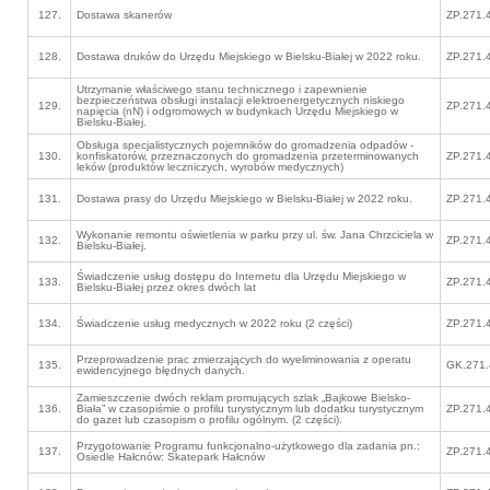
127.
Dostawa skanerów
ZP.271.
128.
Dostawa druków do Urzędu Miejskiego w Bielsku-Białej w 2022 roku.
ZP.271.
Utrzymanie właściwego stanu technicznego i zapewnienie
bezpieczeństwa obsługi instalacji elektroenergetycznych niskiego
129.
ZP.271.
napięcia (nN) i odgromowych w budynkach Urzędu Miejskiego w
Bielsku-Białej.
Obsługa specjalistycznych pojemników do gromadzenia odpadów -
130.
konfiskatorów, przeznaczonych do gromadzenia przeterminowanych
ZP.271.
leków (produktów leczniczych, wyrobów medycznych)
131.
Dostawa prasy do Urzędu Miejskiego w Bielsku-Białej w 2022 roku.
ZP.271.
Wykonanie remontu oświetlenia w parku przy ul. św. Jana Chrzciciela w
132.
ZP.271.
Bielsku-Białej.
Świadczenie usług dostępu do Internetu dla Urzędu Miejskiego w
133.
ZP.271.
Bielsku-Białej przez okres dwóch lat
134.
Świadczenie usług medycznych w 2022 roku (2 części)
ZP.271.
Przeprowadzenie prac zmierzających do wyeliminowania z operatu
135.
GK.271.
ewidencyjnego błędnych danych.
Zamieszczenie dwóch reklam promujących szlak „Bajkowe Bielsko-
136.
Biała” w czasopiśmie o profilu turystycznym lub dodatku turystycznym
ZP.271.
do gazet lub czasopism o profilu ogólnym. (2 części).
Przygotowanie Programu funkcjonalno-użytkowego dla zadania pn.:
137.
ZP.271.
Osiedle Hałcnów: Skatepark Hałcnów