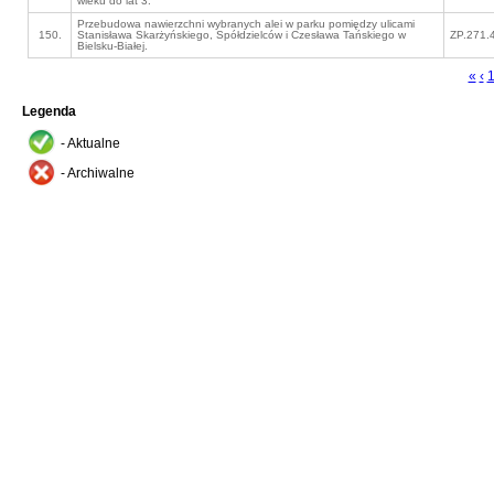
wieku do lat 3.
Przebudowa nawierzchni wybranych alei w parku pomiędzy ulicami
150.
Stanisława Skarżyńskiego, Spółdzielców i Czesława Tańskiego w
ZP.271.
Bielsku-Białej.
«
‹
Legenda
- Aktualne
- Archiwalne